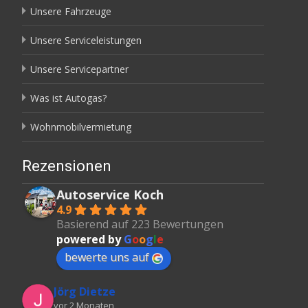
Unsere Fahrzeuge
Unsere Serviceleistungen
Unsere Servicepartner
Was ist Autogas?
Wohnmobilvermietung
Rezensionen
Autoservice Koch
4.9
Basierend auf 223 Bewertungen
powered by
G
o
o
g
l
e
bewerte uns auf
Jörg Dietze
vor 2 Monaten