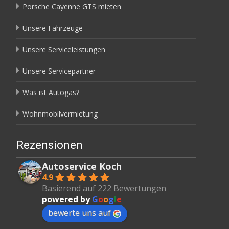
Porsche Cayenne GTS mieten
Unsere Fahrzeuge
Unsere Serviceleistungen
Unsere Servicepartner
Was ist Autogas?
Wohnmobilvermietung
Rezensionen
Autoservice Koch
4.9
Basierend auf 222 Bewertungen
powered by
G
o
o
g
l
e
bewerte uns auf